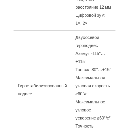
расстояние 12 мм
Цифровой зум:
1×, 2×
Двухосевой
гироподвес
Азимут -115°…
+115°
Тангаж -80°…+15°
Максимальная
Гиростабилизированный
угловая скорость
подвес
≥60°/с
Максимальное
угловое
ускорение ≥60°/с²
Точность