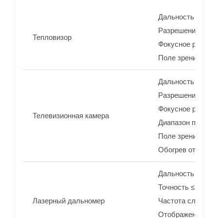
Дальность распоз
Разрешение 640×5
Тепловизор
Фокусное рассто
Поле зрения ≥6.3
Дальность распоз
Разрешение 2592×
Фокусное рассто
Телевизионная камера
Диапазон перефо
Поле зрения≥3.2°
Обогрев от запот
Дальность 50–60
Точность ≤2 м
Лазерный дальномер
Частота следован
Отображение изм