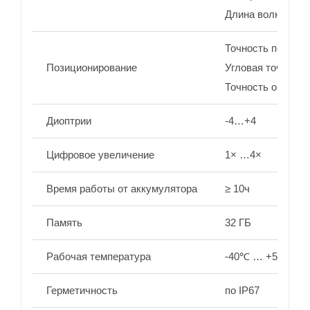
Длина волны лазе
Точность позицио
Позиционирование
Угловая точность
Точность определ
Диоптрии
-4…+4
Цифровое увеличение
1× …4×
Время работы от аккумулятора
≥ 10ч
Память
32 ГБ
Рабочая температура
-40℃ … +55℃
Герметичность
по IP67