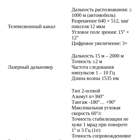
Дальность распознавания: ≥
1000 м (автомобиль)
Разрешение 640 × 512, шаг
Телевизионный канал
пикселя 12 мкм
Угловое поле зрения: 15° ×
12°
Цифровое увеличение: 3×
Дальность 15 м – 2000 м
Точность ±2 м
Лазерный дальномер
Частота следования
импульсов 1 – 10 Гц
Длина волны 1535 нм
Тип 2-осевой
Азимут n×360°
Тангаж -180°… +90°
Максимальная угловая
скорость 60°/с
Точность стабилизации не
хуже 1 мрад при повороте
1° и 3 Гц (1σ)
Точность сопровожденияне