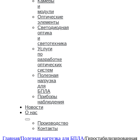
Камеры
и
модули
Оптические
элементы
Светодиодная
оптика
и
светотехника
Услуги
по
разработке
оптических
систем
Полезная
нагрузка
для
БПЛА
Приборы
наблюдения
Новости
O нас
Производство
Контакты
Главная
/
Полезная нагрузка для БПЛА
/
Гиростабилизированная