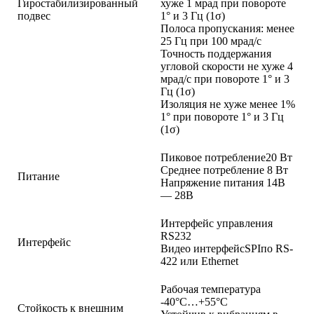
Гиростабилизированный
хуже 1 мрад при повороте
подвес
1° и 3 Гц (1σ)
Полоса пропускания: менее
25 Гц при 100 мрад/с
Точность поддержания
угловой скорости не хуже 4
мрад/с при повороте 1° и 3
Гц (1σ)
Изоляция не хуже менее 1%
1° при повороте 1° и 3 Гц
(1σ)
Пиковое потребление20 Вт
Среднее потребление 8 Вт
Питание
Напряжение питания 14В
— 28В
Интерфейс управления
RS232
Интерфейс
Видео интерфейсSPIпо RS-
422 или Ethernet
Рабочая температура
-40°C…+55°C
Стойкость к внешним