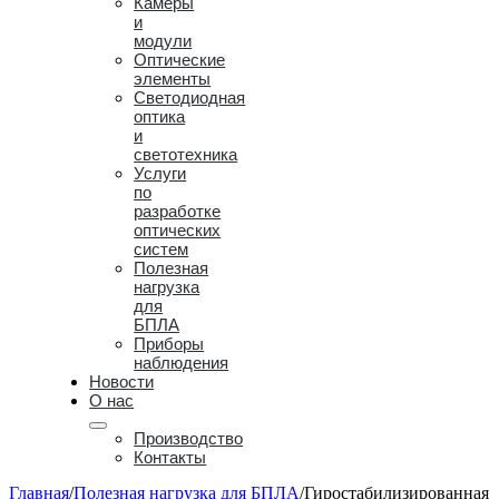
Камеры
и
модули
Оптические
элементы
Светодиодная
оптика
и
светотехника
Услуги
по
разработке
оптических
систем
Полезная
нагрузка
для
БПЛА
Приборы
наблюдения
Новости
O нас
Производство
Контакты
Главная
/
Полезная нагрузка для БПЛА
/
Гиростабилизированная