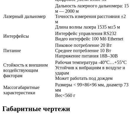
Дальность лазерного дальномера: 15
м — 2000 м
Лазерный дальномер
Точность измерения расстояния ±2
м
Длина волны лазера 1535 м±5 м
Интерфейс управления RS232
Интерфейсы
Видео интерфейс 100 Мб Ethernet
Пиковое потребление 20 Вт
Питание
Среднее потребление 10 Вт
Напряжение питания 18В–30В
Рабочая температура -40°C…+55°C
Стойкость к внешним
Устойчив к вибрациям в воздухе и
воздействующим
ударам
факторам
Может работать под дождем
Размеры < 99×86×96 мм, диаметр 73
Массогабаритные
мм
характеристики
Вес<560 г
Габаритные чертежи